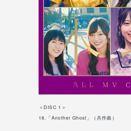
＜DISC 1＞
18.「Another Ghost」（共作曲）