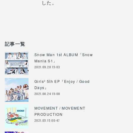
した。
記事一覧
Snow Man 1st ALBUM「Snow
Mania S1」
2021.09.28 15:03
Girls² 5th EP『Enjoy / Good
Days』
2021.08.24 15:00
MOVEMENT / MOVEMENT
PRODUCTION
2021.05.15 00:47