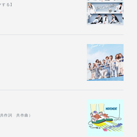
ックする】
Nj（共作詞 共作曲）