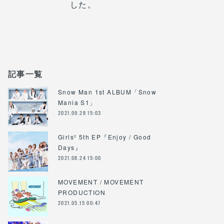
した。
記事一覧
Snow Man 1st ALBUM「Snow
Mania S1」
2021.09.28 15:03
Girls² 5th EP『Enjoy / Good
Days』
2021.08.24 15:00
MOVEMENT / MOVEMENT
PRODUCTION
2021.05.15 00:47