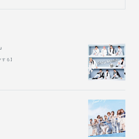
1」
ックする】