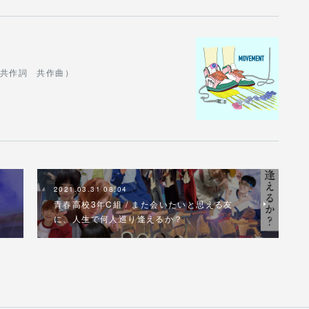
Nj（共作詞 共作曲）
2021.03.31 08:04
青春高校3年C組 / また会いたいと思える友
に、人生で何人巡り逢えるか？