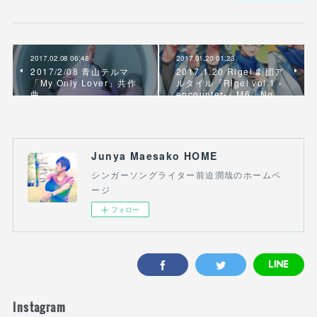
2017.02.08 06:48
2017.01.20 01:23
2017/2/08 青山テルマ
2017.1.20 Rigel 劇団ア
「My Only Lover」共作
ルタイル『Rigel vol.1 -
曲
encounter-』M6「No…
Junya Maesako HOME
シンガーソングライター前迫潤哉のホームペ
ージ
フォロー
Instagram