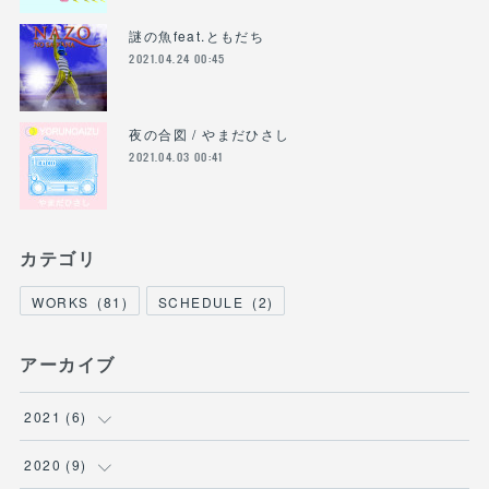
謎の魚feat.ともだち
2021.04.24 00:45
夜の合図 / やまだひさし
2021.04.03 00:41
カテゴリ
WORKS
(
81
)
SCHEDULE
(
2
)
アーカイブ
2021
(
6
)
(
1
)
2020
(
9
)