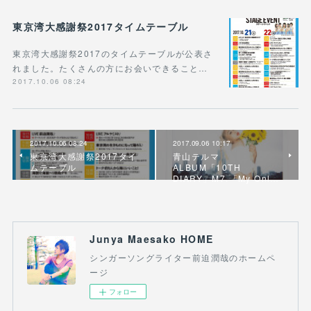
東京湾大感謝祭2017タイムテーブル
東京湾大感謝祭2017のタイムテーブルが公表さ
れました。たくさんの方にお会いできること…
2017.10.06 08:24
2017.10.06 08:24
2017.09.06 10:17
東京湾大感謝祭2017タイ
青山テルマ
ムテーブル
ALBUM「10TH
DIARY」M7.「My Onl…
Junya Maesako HOME
シンガーソングライター前迫潤哉のホームペ
ージ
フォロー