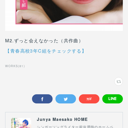
M2.ずっと会えなかった（共作曲）
【青春高校3年C組をチェックする】
WORKS
(
81
)
Junya Maesako HOME
シンガーソングライター前迫潤哉のホームペ