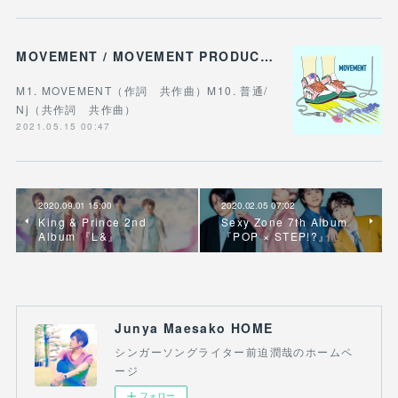
MOVEMENT / MOVEMENT PRODUCTION
M1. MOVEMENT（作詞 共作曲）M10. 普通/
Nj（共作詞 共作曲）
2021.05.15 00:47
2020.09.01 15:00
2020.02.05 07:02
King & Prince 2nd
Sexy Zone 7th Album
Album 『L&』
『POP × STEP!?』
Junya Maesako HOME
シンガーソングライター前迫潤哉のホームペ
ージ
フォロー