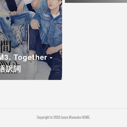
M3. Together -
日本語訳詞
Copyright ©
2026
Junya Maesako HOME
.