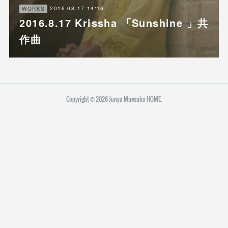
2016.08.17 14:16
WORKS
2016.8.17 Krissha 「Sunshine 」共
作曲
Copyright ©
2026
Junya Maesako HOME
.