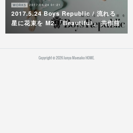
2017.05.24 01:21
WORKS
2017.5.24 Boys Republic / 流れる
星に花束を M2.「Beautiful」 共作曲
Copyright ©
2026
Junya Maesako HOME
.